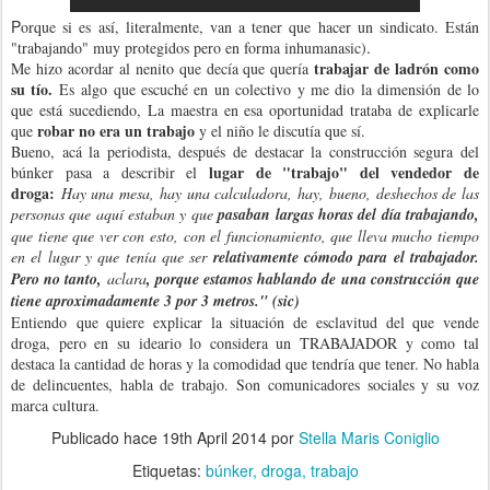
P
orque si es así, literalmente, van a tener que hacer un sindicato. Están
.
"trabajando" muy protegidos pero en forma inhumanasic)
trabajar de ladrón como
Me hizo acordar al nenito que decía que quería
su tío.
Es
algo que escuché en un colectivo y me dio la dimensión de lo
que está sucediendo, La maestra en esa oportunidad trataba de explicarle
robar no era un trabajo
que
y el niño le discutía que sí.
Bueno, acá la periodista, después de destacar la construcción segura del
lugar de "trabajo" del vendedor de
búnker pasa a describir el
droga:
Hay una mesa, hay una calculadora, hay, bueno, deshechos de las
personas que aquí estaban y que
pasaban largas horas del día trabajando,
que tiene que ver con esto, con el funcionamiento, que lleva mucho tiempo
en el lugar y que tenía que ser
relativamente cómodo para el trabajador.
Pero no tanto,
aclara
, porque estamos hablando de una construcción que
tiene aproximadamente 3 por 3 metros." (sic)
Entiendo que quiere explicar la situación de esclavitud del que vende
droga, pero en su ideario lo considera un TRABAJADOR y como tal
destaca la cantidad de horas y la comodidad que tendría que tener. No habla
de delincuentes, habla de trabajo. Son comunicadores sociales y su voz
marca cultura.
Publicado hace
19th April 2014
por
Stella Maris Coniglio
Etiquetas:
búnker
droga
trabajo