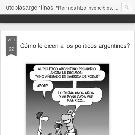
utopiasargentinas
"Reír nos hizo invencibles. No como los que siempre ganan, sino como aquellos que no se rinden”. Frida Kahlo
APR
Cómo le dicen a los políticos argentinos?
22