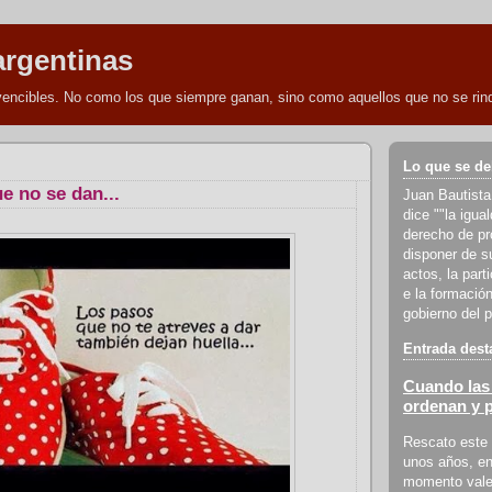
argentinas
nvencibles. No como los que siempre ganan, sino como aquellos que no se rind
Lo que se de
e no se dan...
Juan Bautista
dice ""la igua
derecho de pro
disponer de s
actos, la part
e la formación
gobierno del p
Entrada dest
Cuando las 
ordenan y 
Rescato este 
unos años, en
momento vale 