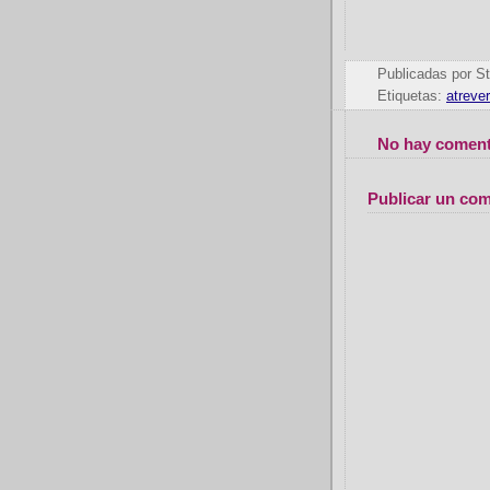
- Y si
TE ESTA
Publicadas por
St
Etiquetas:
atreve
No hay coment
Publicar un com