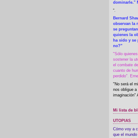
dominarle." 
“
.
Bernard Shaw
observan la r
se preguntan
quienes la 
ha sido y se
no?”
"Sólo quiene
sostener la u
el combate de
cuanto de hu
perdido". Ern
"No será el mi
nos obligue a 
imaginación" 
Mi lista de b
UTOPIAS
Cómo voy a cre
que el mundo 