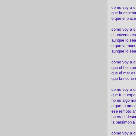
cómo voy a c
que la espera
o que el place
cómo voy a cre
el universo es
aunque lo sea
o que la muert
aunque lo sea
cómo voy a c
que el horizon
que el mar es
que la noche 
cómo voy a cre
que tu cuerp
no es algo má
o que tu amor
ese remoto a
no es el desn
la parsimonia
cómo voy a cr