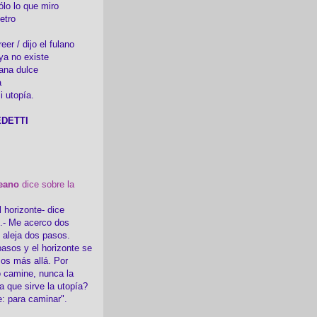
ólo lo que miro
etro
er / dijo el fulano
ya no existe
ana dulce
a
i utopía.
DETTI
eano
dice sobre la
l horizonte- dice
i.- Me acerco dos
e aleja dos pasos.
asos y el horizonte se
sos más allá. Por
 camine, nunca la
a que sirve la utopía?
e: para caminar".