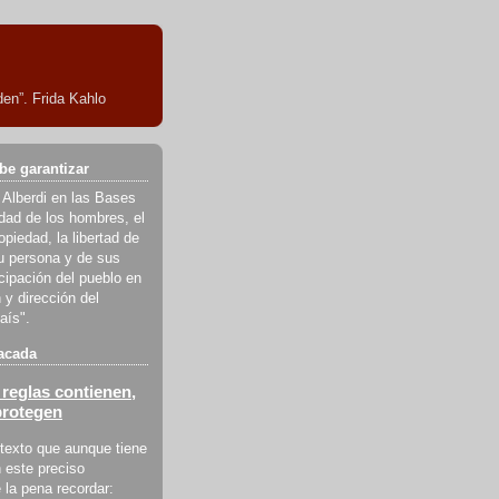
en”. Frida Kahlo
be garantizar
 Alberdi en las Bases
ldad de los hombres, el
piedad, la libertad de
u persona y de sus
icipación del pueblo en
 y dirección del
aís".
acada
reglas contienen,
protegen
texto que aunque tiene
 este preciso
la pena recordar: