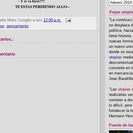
 va bien???
S PERDIENDO ALGO--
Viejas utopí
"La construcci
ella Maris Coniglio
a la/s
12:00 a.m.
se desplaza d
rse
,
pensamiento
política, hac
tiene historia
arios.:
nuevas formas
un nuevo univ
donde se resi
entario
utopías
media
descontextual
convierte en i
en mercancía
Jean Baudrill
"Las
utopías
n
realizarlas se
someter a disc
lo difícil, per
fortalecer la 
Hermann Hes
Fuente de la