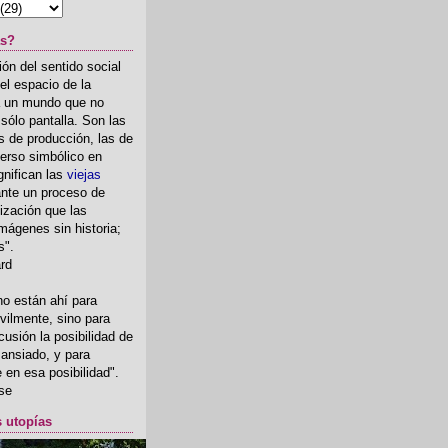
as?
ón del sentido social
el espacio de la
ia un mundo que no
, sólo pantalla. Son las
 de producción, las de
erso simbólico en
gnifican las
viejas
nte un proceso de
ización que las
mágenes sin historia;
s".
ard
o están ahí para
rvilmente, sino para
usión la posibilidad de
o ansiado, y para
fe en esa posibilidad".
se
s utopías