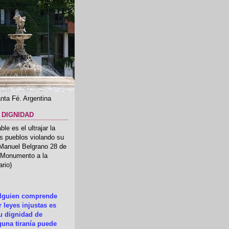
nta Fé. Argentina
 DIGNIDAD
le es el ultrajar la
os pueblos violando su
 Manuel Belgrano 28 de
.(Monumento a la
rio)
alguien comprende
 leyes injustas es
su dignidad de
una tiranía puede