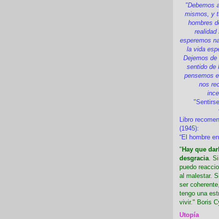
"Debemos a
mismos, y t
hombres d
realidad
esperemos nad
la vida esp
Dejemos de i
sentido de 
pensemos en
nos re
inc
"Sentirse
Libro recome
(1945):
“El hombre en
"
Hay que darl
desgracia
. S
puedo reaccio
al malestar. 
ser coherente,
tengo una est
vivir." Boris C
Utopía