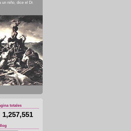
un niño, dice el Dr.
ágina totales
1,257,551
Blog