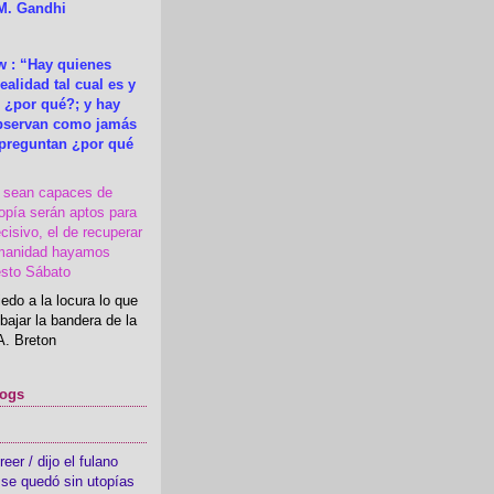
M. Gandhi
 : “Hay quienes
ealidad tal cual es y
 ¿por qué?; y hay
observan como jamás
 preguntan ¿por qué
s sean capaces de
topía serán aptos para
cisivo, el de recuperar
manidad hayamos
esto Sábato
edo a la locura lo que
bajar la bandera de la
A. Breton
logs
er / dijo el fulano
se quedó sin utopías