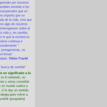
prender por nosotros
ambién enseñar a los
esesperados que en
 no importa que no
a de la vida, sino que
ere algo de nosotros.
nterrogarnos sobre el
la vida y, en cambio,
 lo que la existencia
clama continua e
esantemente."
 protagonistas, no
víctimas"
ndado:
Viktor Frankl
 busca de sentido
”
e un significado a la
i no lo entiendo, no
nar y estoy sometido
Si mi mundo vuelve a
 si le doy un sentido,
rategia para volver a
yrulnik (psiquiatra)