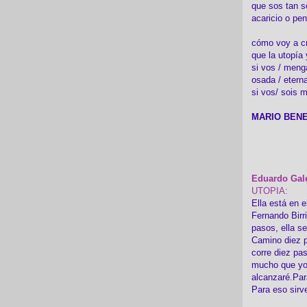
que sos tan s
acaricio o pen
cómo voy a cre
que la utopía 
si vos / meng
osada / etern
si vos/ sois m
MARIO BENE
Eduardo Gal
UTOPIA:
Ella está en e
Fernando Birr
pasos, ella s
Camino diez p
corre diez pa
mucho que yo
alcanzaré.Par
Para eso sirv