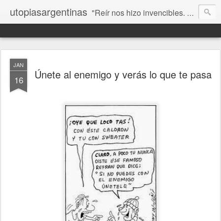
utopiasargentinas
"Reír nos hizo invencibles. No como los que siempre ganan, sino como aquellos que no se rinden”. Frida Kahlo
JAN
Únete al enemigo y verás lo que te pasa
16