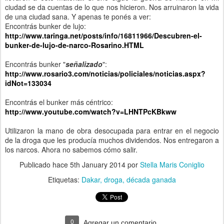
ciudad se da cuentas de lo que nos hicieron. Nos arruinaron la vida
de una ciudad sana. Y apenas te ponés a ver:
Encontrás bunker de lujo:
http://www.taringa.net/posts/info/16811966/Descubren-el-
bunker-de-lujo-de-narco-Rosarino.HTML
Encontrás bunker "
señalizado
":
http://www.rosario3.com/noticias/policiales/noticias.aspx?
idNot=133034
Encontrás el bunker más céntrico:
http://www.youtube.com/watch?v=LHNTPcKBkww
Utilizaron la mano de obra desocupada para entrar en el negocio
de la droga que les producía muchos dividendos. Nos entregaron a
los narcos. Ahora no sabemos cómo salir.
Publicado hace
5th January 2014
por
Stella Maris Coniglio
Etiquetas:
Dakar
droga
década ganada
0
Agregar un comentario