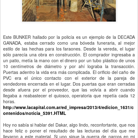
Este BUNKER hallado por la policía es un ejemplo de la DECADA
GANADA, estaba cerrado como una bóveda funeraria, al mejor
estilo de las hechas para los faraones. Desde la vereda, el lugar
sólo parecía una obra en construcción. El comprador ingresaba a
un patio, metía la mano con el dinero por un tubo plástico de unos
10 centímetros de diámetro y por ahí lograba la transacción.
Puertas adentro la vida era más complicada. El orificio del caño de
PVC era el único contacto con el exterior de la pareja de
vendedores encerrada en el lugar. Dos puertas que eran cerradas
desde afuera por el proveedor, que las volvía a abrir cuando
llegaba a reabastecer el quiosco, operatoria que repetía cada 12
horas.
http://www.lacapital.com.ar/ed_impresa/2013/4/edicion_1631/c
ontenidos/noticia_5391.HTML
Hoy no sabía si hablar del Dakar, algo lindo, reconfortante, que nos
hace feliz o poner el resultado de las lecturas del día que me
llevaron a este material. Si uno sigue la guerra de narcos en mi