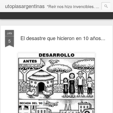
utopiasargentinas
"Reír nos hizo invencibles. No como los que siempre ganan, sino como aquellos que no se rinden”. Frida Kahlo
JAN
El desastre que hicieron en 10 años...
5