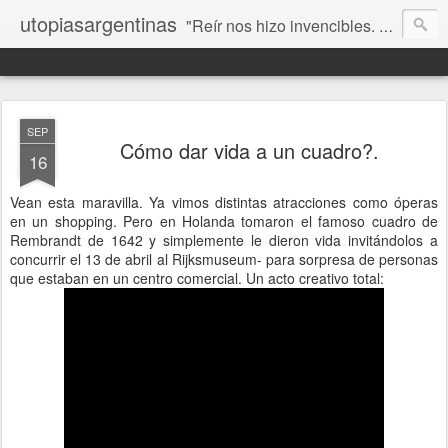
utopiasargentinas
"Reír nos hizo invencibles. No como los que siempre ganan, sino como aquellos que no se rinden”. Frida Kahlo
SEP
Cómo dar vida a un cuadro?.
16
Vean esta maravilla. Ya vimos distintas atracciones como óperas
en un shopping. Pero en Holanda tomaron el famoso cuadro de
Rembrandt de 1642 y simplemente le dieron vida invitándolos a
concurrir el 13 de abril al Rijksmuseum- para sorpresa de personas
que estaban en un centro comercial. Un acto creativo total: