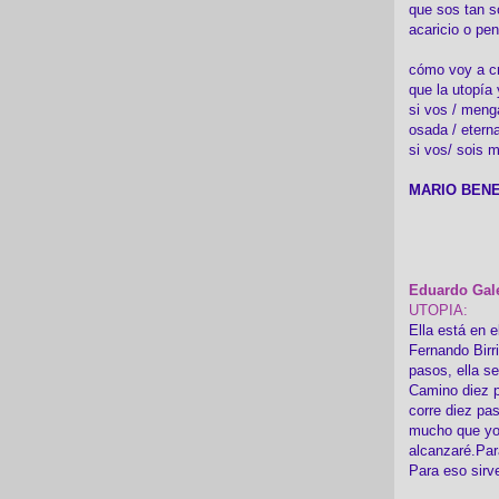
que sos tan s
acaricio o pen
cómo voy a cre
que la utopía 
si vos / meng
osada / etern
si vos/ sois m
MARIO BENE
Eduardo Gal
UTOPIA:
Ella está en e
Fernando Birr
pasos, ella s
Camino diez p
corre diez pa
mucho que yo
alcanzaré.Par
Para eso sirv