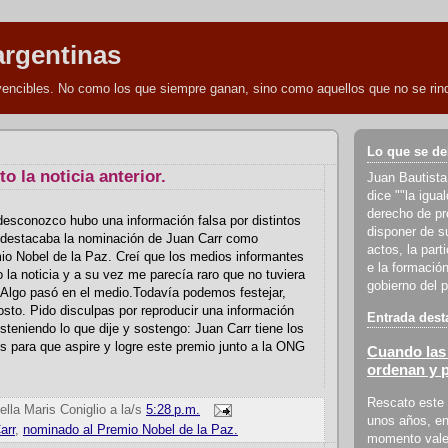
argentinas
nvencibles. No como los que siempre ganan, sino como aquellos que no se rind
Lo que se de
to la noticia anterior.
Juan Bautista
dice ""la igua
derecho de pro
esconozco hubo una información falsa por distintos
disponer de s
destacaba la nominación de Juan Carr como
actos, la part
io Nobel de la Paz. Creí que los medios informantes
e la formación
la noticia y a su vez me parecía raro que no tuviera
gobierno del p
 Algo pasó en el medio.Todavía podemos festejar,
osto. Pido disculpas por reproducir una información
Entrada dest
osteniendo lo que dije y sostengo: Juan Carr tiene los
es para que aspire y logre este premio junto a la ONG
Cuando las 
ordenan y 
Rescato este 
ella Maris Coniglio
a la/s
5:28 p.m.
unos años, en
arr
,
nominado al Premio Nobel de la Paz.
momento vale 