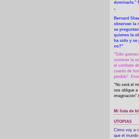
dominarle." 
“
.
Bernard Shaw
observan la r
se preguntan
quienes la 
ha sido y se
no?”
"Sólo quiene
sostener la u
el combate de
cuanto de hu
perdido". Ern
"No será el mi
nos obligue a 
imaginación" 
Mi lista de b
UTOPIAS
Cómo voy a cre
que el mundo 