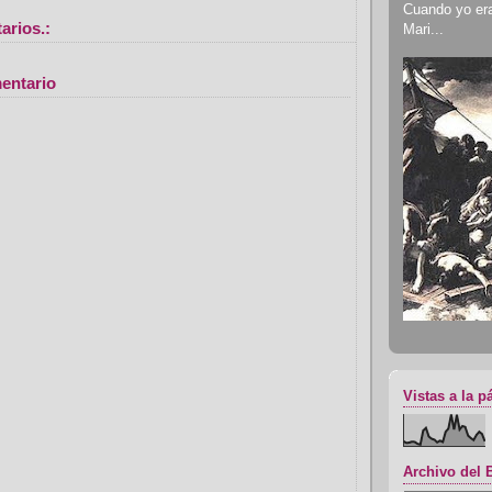
Cuando yo era 
arios.:
Mari...
entario
Vistas a la p
Archivo del 