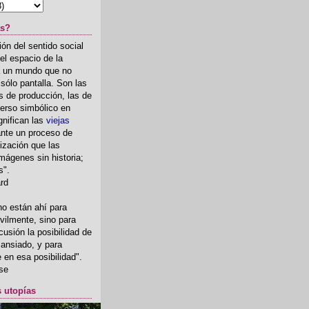
as?
ón del sentido social
el espacio de la
ia un mundo que no
, sólo pantalla. Son las
 de producción, las de
erso simbólico en
gnifican las
viejas
nte un proceso de
ización que las
mágenes sin historia;
s".
ard
o están ahí para
rvilmente, sino para
usión la posibilidad de
o ansiado, y para
fe en esa posibilidad".
se
s utopías