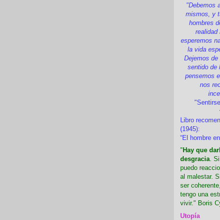
"Debemos a
mismos, y t
hombres d
realidad
esperemos nad
la vida esp
Dejemos de i
sentido de 
pensemos en
nos re
inc
"Sentirse
Libro recome
(1945):
“El hombre en
"
Hay que darl
desgracia
. S
puedo reaccio
al malestar. 
ser coherente,
tengo una est
vivir." Boris C
Utopía