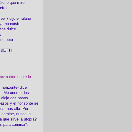
ólo lo que miro
etro
er / dijo el fulano
ya no existe
ana dulce
a
i utopía.
DETTI
eano
dice sobre la
l horizonte- dice
i.- Me acerco dos
e aleja dos pasos.
asos y el horizonte se
sos más allá. Por
 camine, nunca la
a que sirve la utopía?
e: para caminar".