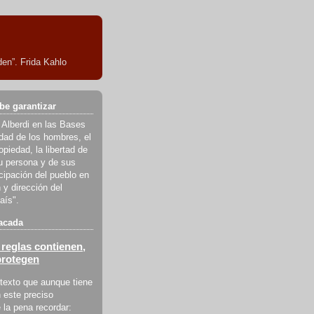
en”. Frida Kahlo
be garantizar
 Alberdi en las Bases
ldad de los hombres, el
piedad, la libertad de
u persona y de sus
icipación del pueblo en
 y dirección del
aís".
acada
reglas contienen,
protegen
texto que aunque tiene
 este preciso
la pena recordar: