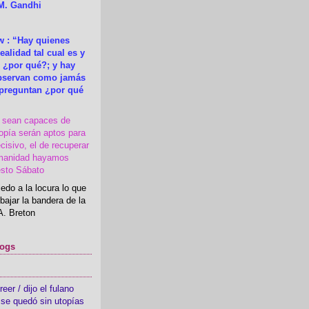
M. Gandhi
 : “Hay quienes
ealidad tal cual es y
 ¿por qué?; y hay
observan como jamás
 preguntan ¿por qué
s sean capaces de
topía serán aptos para
cisivo, el de recuperar
manidad hayamos
esto Sábato
edo a la locura lo que
bajar la bandera de la
A. Breton
logs
er / dijo el fulano
se quedó sin utopías