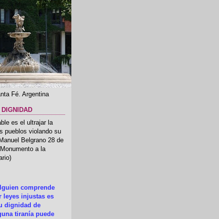
nta Fé. Argentina
 DIGNIDAD
le es el ultrajar la
os pueblos violando su
 Manuel Belgrano 28 de
.(Monumento a la
rio)
alguien comprende
 leyes injustas es
su dignidad de
una tiranía puede