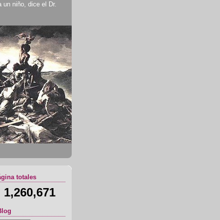
un niño, dice el Dr.
ágina totales
1,260,671
Blog