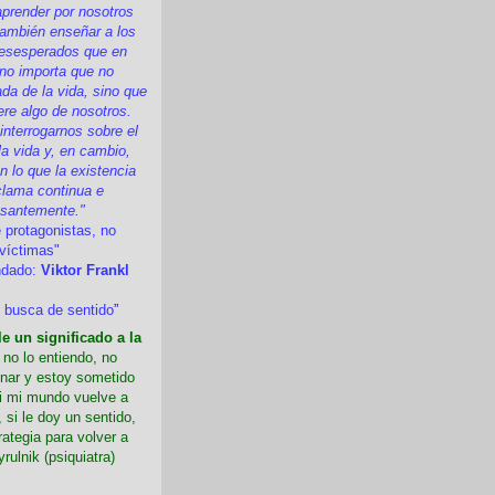
prender por nosotros
ambién enseñar a los
esesperados que en
 no importa que no
a de la vida, sino que
ere algo de nosotros.
nterrogarnos sobre el
la vida y, en cambio,
 lo que la existencia
clama continua e
esantemente."
 protagonistas, no
víctimas"
ndado:
Viktor Frankl
 busca de sentido
”
e un significado a la
i no lo entiendo, no
nar y estoy sometido
Si mi mundo vuelve a
 si le doy un sentido,
rategia para volver a
yrulnik (psiquiatra)