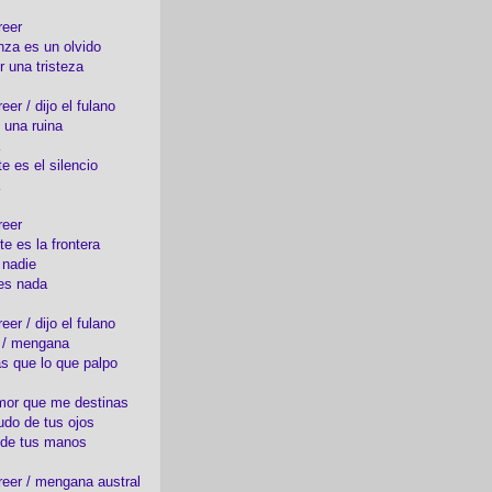
reer
nza es un olvido
r una tristeza
er / dijo el fulano
 una ruina
e es el silencio
reer
te es la frontera
 nadie
es nada
er / dijo el fulano
o / mengana
s que lo que palpo
mor que me destinas
udo de tus ojos
 de tus manos
eer / mengana austral