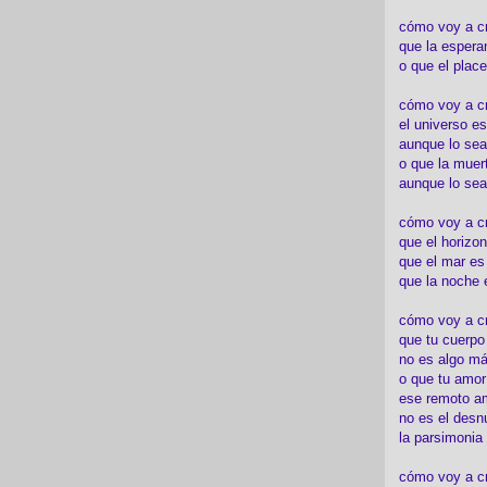
cómo voy a c
que la espera
o que el place
cómo voy a cre
el universo es
aunque lo sea
o que la muert
aunque lo sea
cómo voy a c
que el horizon
que el mar es
que la noche 
cómo voy a cre
que tu cuerp
no es algo má
o que tu amor
ese remoto a
no es el desn
la parsimonia
cómo voy a cr