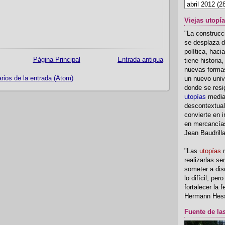
Viejas utopí
"La construcci
se desplaza d
política, hac
Página Principal
Entrada antigua
tiene historia
nuevas formas
ios de la entrada (Atom)
un nuevo univ
donde se resi
utopías
media
descontextual
convierte en i
en mercancía
Jean Baudrill
"Las
utopías
n
realizarlas se
someter a disc
lo difícil, per
fortalecer la 
Hermann Hes
Fuente de la