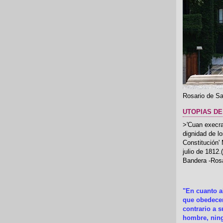
Rosario de Sa
UTOPIAS DE
>'Cuan execrab
dignidad de l
Constitución'
julio de 1812
Bandera -Rosa
"En cuanto 
que obedecer
contrario a 
hombre, ning