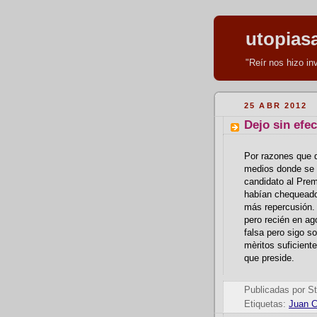
utopias
"Reír nos hizo i
25 ABR 2012
Dejo sin efec
Por razones que d
medios donde se 
candidato al Prem
habían chequeado 
más repercusión.
pero recién en ag
falsa pero sigo s
mèritos suficient
que preside.
Publicadas por
St
Etiquetas:
Juan C